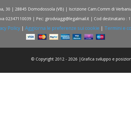
iona, 30 | 28845 Domodossola (VB) | Iscrizione Cam.Comm di Verbania 
.Iva 02347110039 | Pec: girodviaggi@legalmail.it | Cod destinatario :
acy Policy
|
Aggiorna le preferenze sui cookie
|
Termini e co
© Copyright 2012 - 2026 |Grafica sviluppo e posizi