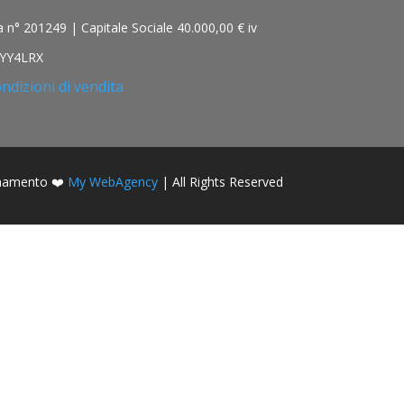
n° 201249 | Capitale Sociale 40.000,00 € iv
 1YY4LRX
ndizioni di vendita
onamento ❤️
My WebAgency
| All Rights Reserved