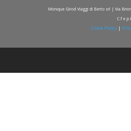
Monique Girod Viaggi di Berto srl | Via Br
C.f e p
Cokie Policy
|
Priv