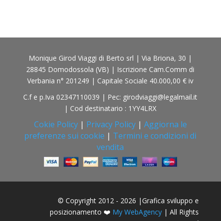
Monique Girod Viaggi di Berto srl | Via Briona, 30 |
28845 Domodossola (VB) | Iscrizione Cam.Comm di
Verbania n° 201249 | Capitale Sociale 40.000,00 € iv
C.f e p.Iva 02347110039 | Pec: girodviaggi@legalmail.it
| Cod destinatario : 1YY4LRX
Cokie Policy
|
Privacy Policy
|
Aggiorna le
preferenze sui cookie
|
Termini e condizioni di
vendita
© Copyright 2012 - 2026 |Grafica sviluppo e
posizionamento ❤️
My WebAgency
| All Rights