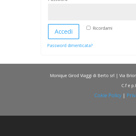
Ricordami
Accedi
Password dimenticata?
Monique Girod Viaggi di Berto srl | Via Br
C.f e p
Cokie Policy
|
Priv