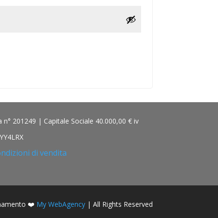
n° 201249 | Capitale Sociale 40.000,00 € iv
 1YY4LRX
ndizioni di vendita
onamento ❤️
My WebAgency
| All Rights Reserved