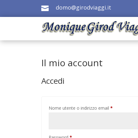
domo@girodviaggi.it

Il mio account
Accedi
Richiesto
Nome utente o indirizzo email
*
Richiesto
Password
*