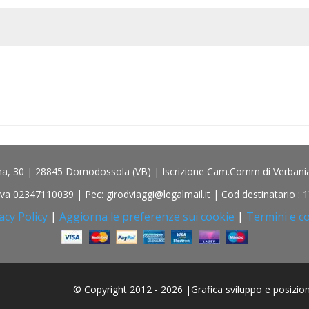
iona, 30 | 28845 Domodossola (VB) | Iscrizione Cam.Comm di Verbania 
.Iva 02347110039 | Pec: girodviaggi@legalmail.it | Cod destinatario :
acy Policy
|
Aggiorna le preferenze sui cookie
|
Termini e co
© Copyright 2012 - 2026 |Grafica sviluppo e posizi