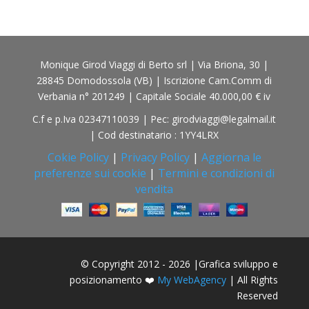
Monique Girod Viaggi di Berto srl | Via Briona, 30 |
28845 Domodossola (VB) | Iscrizione Cam.Comm di
Verbania n° 201249 | Capitale Sociale 40.000,00 € iv
C.f e p.Iva 02347110039 | Pec: girodviaggi@legalmail.it
| Cod destinatario : 1YY4LRX
Cokie Policy
|
Privacy Policy
|
Aggiorna le
preferenze sui cookie
|
Termini e condizioni di
vendita
© Copyright 2012 - 2026 |Grafica sviluppo e
posizionamento ❤️
My WebAgency
| All Rights
Reserved