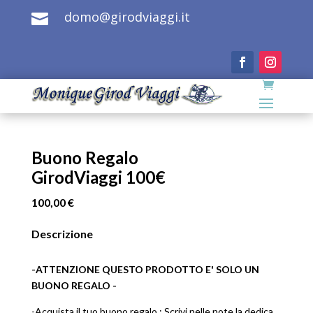
domo@girodviaggi.it

Buono Regalo
GirodViaggi 100€
100,00
€
Descrizione
-ATTENZIONE QUESTO PRODOTTO E' SOLO UN
BUONO REGALO -
-Acquista il tuo buono regalo : Scrivi nelle note la dedica