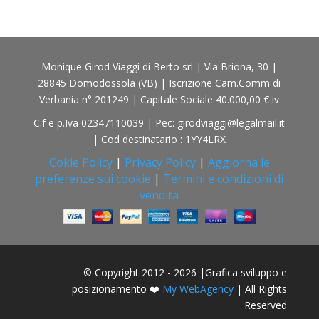
Monique Girod Viaggi di Berto srl | Via Briona, 30 |
28845 Domodossola (VB) | Iscrizione Cam.Comm di
Verbania n° 201249 | Capitale Sociale 40.000,00 € iv
C.f e p.Iva 02347110039 | Pec: girodviaggi@legalmail.it
| Cod destinatario : 1YY4LRX
Cokie Policy
|
Privacy Policy
|
Aggiorna le
preferenze sui cookie
|
Termini e condizioni di
vendita
© Copyright 2012 - 2026 |Grafica sviluppo e
posizionamento ❤️
My WebAgency
| All Rights
Reserved