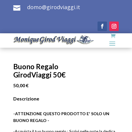
domo@girodviaggi.it

Buono Regalo
GirodViaggi 50€
50,00
€
Descrizione
-ATTENZIONE QUESTO PRODOTTO E' SOLO UN
BUONO REGALO -
-Acquista il tuo buono regalo : Scrivi nelle note la dedica